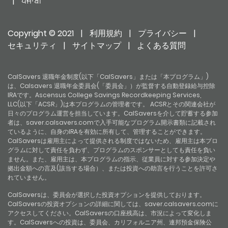
|
ਪੰਜਾਬੀ
Copyright © 2021
|
利用規約
|
プライバシー
|
セキュリティ
|
サイトマップ
|
よくある質問
CalSavers 退職年金制度(以下「CalSavers」または「本プログラム」)
は、Calsavers 退職年金委員会(「委員会」）が監督する自動登録給与控除
IRAです。Ascensus College Savings Recordkeeping Services,
LLC(以下「ACSR」)は本プログラムの管理者です。 ACSRとその関連会社が
日々のプログラム運営を担当しています。CalSaversを介して貯蓄する参加
者は、saver.calsavers.comで入手可能なプログラム開示書類に記載され
ているように、自身のIRAを有効に所有して、管理することができます。
CalSaversは雇用主によって提供される制度ではないため、雇用主は本プロ
グラムに対して責任を負わず、プログラムのスポンサーとしても責任を負い
ません。また、雇用主は、本プログラムの指示、従業員に対する参加決定や
拠出金額への言及(該当する場合）、または投資への助言を行うことを許可さ
れていません。
CalSaversは、委員会が選択した投資オプションを提供しております。
CalSaversの投資オプションの詳細に関しては、saver.calsavers.comに
アクセスしてください。CalSaversの口座残高は、市況によって変化しま
す。CalSaversへの投資は、委員会、カリフォルニア州、連邦預金保険公